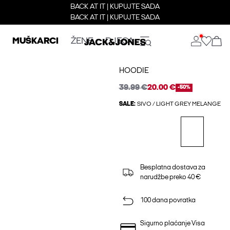
BACK AT IT | KUPUJTE SADA
BACK AT IT | KUPUJTE SADA
MUŠKARCI
ŽENE
DJECA
HOODIE
39.99 €
20.00 €
-50%
SALE:
SIVO / LIGHT GREY MELANGE
Besplatna dostava za
narudžbe preko 40 €
100 dana povratka
Sigurno plaćanje Visa