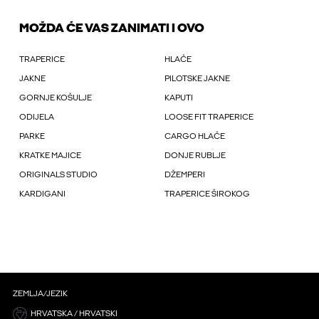
MOŽDA ĆE VAS ZANIMATI I OVO
TRAPERICE
HLAČE
JAKNE
PILOTSKE JAKNE
GORNJE KOŠULJE
KAPUTI
ODIJELA
LOOSE FIT TRAPERICE
PARKE
CARGO HLAČE
KRATKE MAJICE
DONJE RUBLJE
ORIGINALS STUDIO
DŽEMPERI
KARDIGANI
TRAPERICE ŠIROKOG
ZEMLJA/JEZIK
HRVATSKA / HRVATSKI