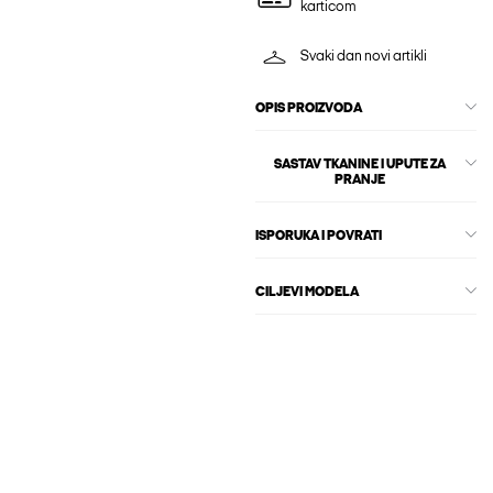
karticom
Svaki dan novi artikli
OPIS PROIZVODA
SASTAV TKANINE I UPUTE ZA
PRANJE
ISPORUKA I POVRATI
CILJEVI MODELA