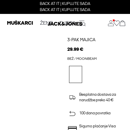
BACK AT IT | KUPUJTE SADA
BACK AT IT | KUPUJTE SADA
MUŠKARCI
ŽENE
DJECA
3-PAK MAJICA
29.99 €
BEŽ / MOONBEAM
Besplatna dostava za
narudžbe preko 40 €
100 dana povratka
Sigurno plaćanje Visa