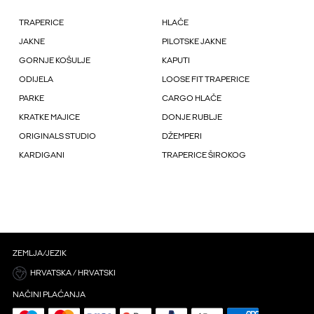
TRAPERICE
HLAČE
JAKNE
PILOTSKE JAKNE
GORNJE KOŠULJE
KAPUTI
ODIJELA
LOOSE FIT TRAPERICE
PARKE
CARGO HLAČE
KRATKE MAJICE
DONJE RUBLJE
ORIGINALS STUDIO
DŽEMPERI
KARDIGANI
TRAPERICE ŠIROKOG
ZEMLJA/JEZIK
HRVATSKA / HRVATSKI
NAČINI PLAĆANJA