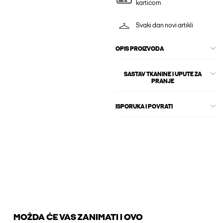
karticom
Svaki dan novi artikli
OPIS PROIZVODA
SASTAV TKANINE I UPUTE ZA
PRANJE
ISPORUKA I POVRATI
MOŽDA ĆE VAS ZANIMATI I OVO