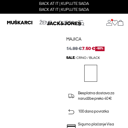
BACK AT IT | KUPUJTE SADA
BACK AT IT | KUPUJTE SADA
MUŠKARCI
ŽENE
DJECA
MAJICA
14.99 €
7.50 €
-50%
SALE:
CRNO / BLACK
Besplatna dostava za
narudžbe preko 40 €
100 dana povratka
Sigurno plaćanje Visa