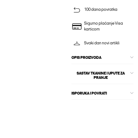
100 dana povratka
Sigurno plaćanje Visa
karticom
Svaki dan novi artikli
OPIS PROIZVODA
SASTAV TKANINE I UPUTE ZA
PRANJE
ISPORUKA I POVRATI