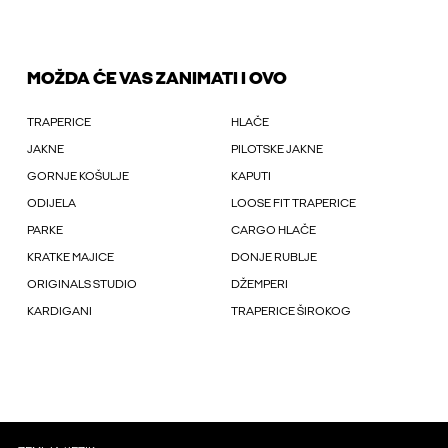
MOŽDA ĆE VAS ZANIMATI I OVO
TRAPERICE
HLAČE
JAKNE
PILOTSKE JAKNE
GORNJE KOŠULJE
KAPUTI
ODIJELA
LOOSE FIT TRAPERICE
PARKE
CARGO HLAČE
KRATKE MAJICE
DONJE RUBLJE
ORIGINALS STUDIO
DŽEMPERI
KARDIGANI
TRAPERICE ŠIROKOG