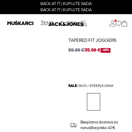
BACK AT IT | KUPUJTE SADA
BACK AT IT | KUPUJTE SADA
MUŠKARCI
ŽENE
DJECA
TAPERED FIT JOGGERS
59.99 €
35.99 €
-40%
SALE:
SIVO / STEEPLE GRAY
Besplatna dostava za
narudžbe preko 40 €