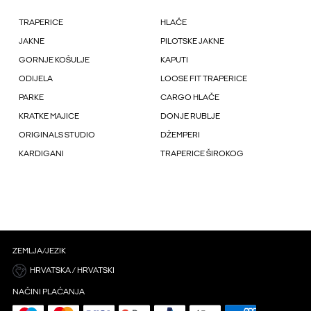
TRAPERICE
HLAČE
JAKNE
PILOTSKE JAKNE
GORNJE KOŠULJE
KAPUTI
ODIJELA
LOOSE FIT TRAPERICE
PARKE
CARGO HLAČE
KRATKE MAJICE
DONJE RUBLJE
ORIGINALS STUDIO
DŽEMPERI
KARDIGANI
TRAPERICE ŠIROKOG
ZEMLJA/JEZIK
HRVATSKA / HRVATSKI
NAČINI PLAĆANJA