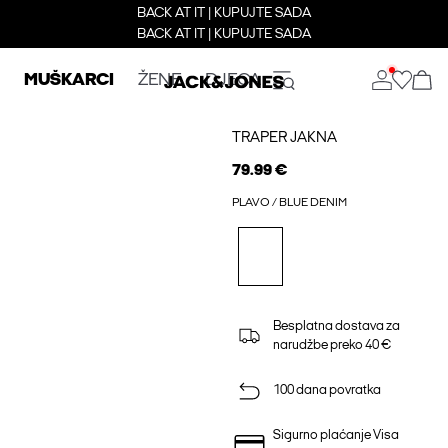
BACK AT IT | KUPUJTE SADA
BACK AT IT | KUPUJTE SADA
MUŠKARCI
ŽENE
DJECA
TRAPER JAKNA
79.99 €
PLAVO / BLUE DENIM
Besplatna dostava za
narudžbe preko 40 €
100 dana povratka
Sigurno plaćanje Visa