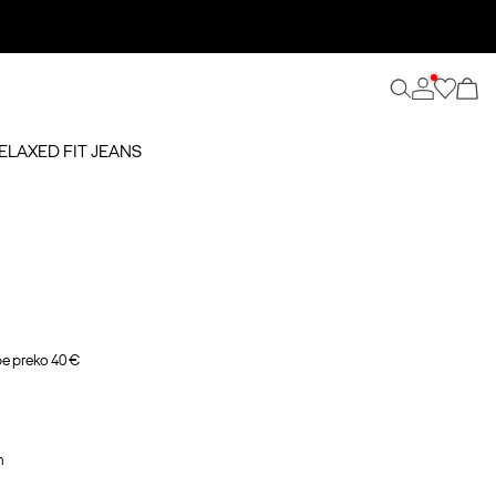
RELAXED FIT JEANS
e preko 40 €
m