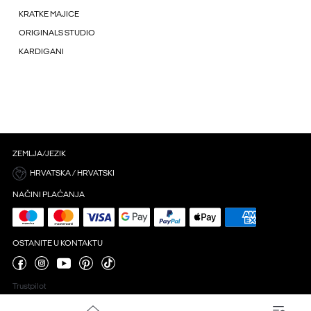
KRATKE MAJICE
ORIGINALS STUDIO
KARDIGANI
ZEMLJA/JEZIK
HRVATSKA / HRVATSKI
NAČINI PLAĆANJA
OSTANITE U KONTAKTU
Trustpilot