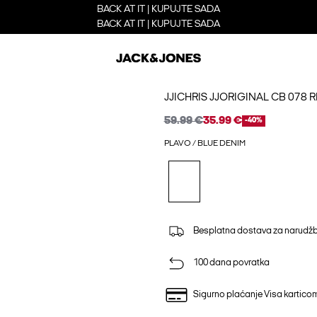
BACK AT IT | KUPUJTE SADA
BACK AT IT | KUPUJTE SADA
JJICHRIS JJORIGINAL CB 078 
59.99 €
35.99 €
-40%
PLAVO / BLUE DENIM
Besplatna dostava za narudžb
100 dana povratka
Sigurno plaćanje Visa kartico