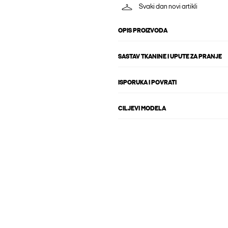
Svaki dan novi artikli
OPIS PROIZVODA
SASTAV TKANINE I UPUTE ZA PRANJE
ISPORUKA I POVRATI
CILJEVI MODELA