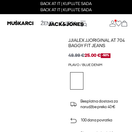
BACK AT IT | KUPUJTE SADA
BACK AT IT | KUPUJTE SADA
MUŠKARCI
ŽENE
DJECA
JJIALEX JJORIGINAL AT 704
BAGGY FIT JEANS
49.99 €
25.00 €
-50%
PLAVO / BLUE DENIM
Besplatna dostava za
narudžbe preko 40 €
100 dana povratka