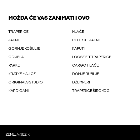
MOŽDA ĆE VAS ZANIMATI I OVO
TRAPERICE
HLAČE
JAKNE
PILOTSKE JAKNE
GORNJE KOŠULJE
KAPUTI
ODIJELA
LOOSE FIT TRAPERICE
PARKE
CARGO HLAČE
KRATKE MAJICE
DONJE RUBLJE
ORIGINALS STUDIO
DŽEMPERI
KARDIGANI
TRAPERICE ŠIROKOG
ZEMLJA/JEZIK