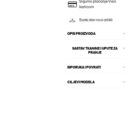
Sigurno plaćanje Visa
karticom
Svaki dan novi artikli
OPIS PROIZVODA
SASTAV TKANINE I UPUTE ZA
PRANJE
ISPORUKA I POVRATI
CILJEVI MODELA