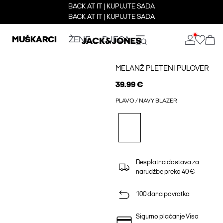
BACK AT IT | KUPUJTE SADA
BACK AT IT | KUPUJTE SADA
MUŠKARCI
ŽENE
DJECA
MELANŽ PLETENI PULOVER
39.99 €
PLAVO / NAVY BLAZER
Besplatna dostava za
narudžbe preko 40 €
100 dana povratka
Sigurno plaćanje Visa