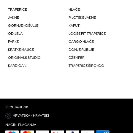
TRAPERICE
HLAČE
JAKNE
PILOTSKE JAKNE
GORNJE KOŠULJE
KAPUTI
ODIJELA
LOOSE FIT TRAPERICE
PARKE
CARGO HLAČE
KRATKE MAJICE
DONJE RUBLJE
ORIGINALS STUDIO
DŽEMPERI
KARDIGANI
TRAPERICE ŠIROKOG
ZEMLJA/JEZIK
HRVATSKA / HRVATSKI
NAČINI PLAĆANJA