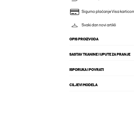
Sigurno plaćanje Visa kartico
Svaki dan novi artikli
OPIS PROIZVODA
SASTAV TKANINE I UPUTE ZA PRANJE
ISPORUKA I POVRATI
CILJEVI MODELA