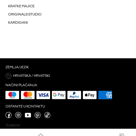
KRATKE MAJICE
ORIGINALS STUDIO
KARDIGANI
ZEMLJA/JEZIK
HRVATSKA / HRVATSKI
NAČINI PLAĆANJA
OSTANITE U KONTAKTU
Trustpilot