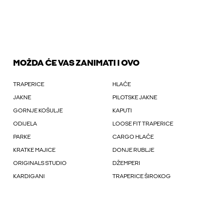
MOŽDA ĆE VAS ZANIMATI I OVO
TRAPERICE
HLAČE
JAKNE
PILOTSKE JAKNE
GORNJE KOŠULJE
KAPUTI
ODIJELA
LOOSE FIT TRAPERICE
PARKE
CARGO HLAČE
KRATKE MAJICE
DONJE RUBLJE
ORIGINALS STUDIO
DŽEMPERI
KARDIGANI
TRAPERICE ŠIROKOG