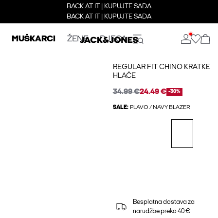
BACK AT IT | KUPUJTE SADA
BACK AT IT | KUPUJTE SADA
MUŠKARCI
ŽENE
DJECA
REGULAR FIT CHINO KRATKE
HLAČE
34.99 €
24.49 €
-30%
SALE:
PLAVO / NAVY BLAZER
Besplatna dostava za
narudžbe preko 40 €