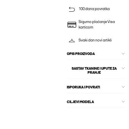
100 dana povratka
Sigurno plaćanje Visa
karticom
Svaki dan novi artikli
OPIS PROIZVODA
SASTAV TKANINE I UPUTE ZA
PRANJE
ISPORUKA I POVRATI
CILJEVI MODELA