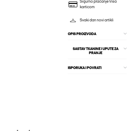
Sigurno plaćanje Visa
karticom
Svaki dan novi artikli
OPIS PROIZVODA
SASTAV TKANINE I UPUTE ZA
PRANJE
ISPORUKA I POVRATI