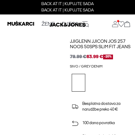
BACK AT IT | KUPUJTE SADA
BACK AT IT | KUPUJTE SADA
MUŠKARCI
ŽENE
DJECA
JJIGLENN JJICON JOS 257
NOOS 50SPS SLIM FIT JEANS
79.99 €
63.99 €
-20%
SIVO / GREY DENIM
Besplatna dostava za
narudžbe preko 40 €
100 dana povratka