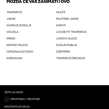
MOŽDA ĆE VAS ZANIMATI I OVO
TRAPERICE
HLAČE
JAKNE
PILOTSKE JAKNE
GORNJE KOŠULJE
KAPUTI
ODIJELA
LOOSE FIT TRAPERICE
PARKE
CARGO HLAČE
KRATKE MAJICE
DONJE RUBLJE
ORIGINALS STUDIO
DŽEMPERI
KARDIGANI
TRAPERICE ŠIROKOG
ZEMLJA/JEZIK
HRVATSKA / HRVATSKI
NAČINI PLAĆANJA