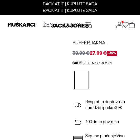
BACK AT IT | KUPUJTE SADA
BACK AT IT | KUPUJTE SADA
MUŠKARCI
ŽENE
DJECA
PUFFER JAKNA
39.99 €
27.99 €
-30%
SALE:
ZELENO / ROSIN
Besplatna dostava za
narudžbe preko 40 €
100 dana povratka
Sigurno plaćanje Visa