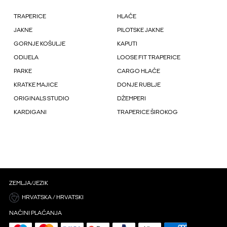
TRAPERICE
HLAČE
JAKNE
PILOTSKE JAKNE
GORNJE KOŠULJE
KAPUTI
ODIJELA
LOOSE FIT TRAPERICE
PARKE
CARGO HLAČE
KRATKE MAJICE
DONJE RUBLJE
ORIGINALS STUDIO
DŽEMPERI
KARDIGANI
TRAPERICE ŠIROKOG
ZEMLJA/JEZIK
HRVATSKA / HRVATSKI
NAČINI PLAĆANJA