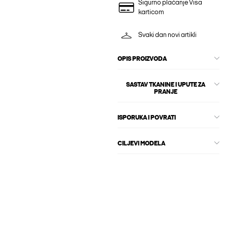
Sigurno plaćanje Visa
karticom
Svaki dan novi artikli
OPIS PROIZVODA
SASTAV TKANINE I UPUTE ZA
PRANJE
ISPORUKA I POVRATI
CILJEVI MODELA