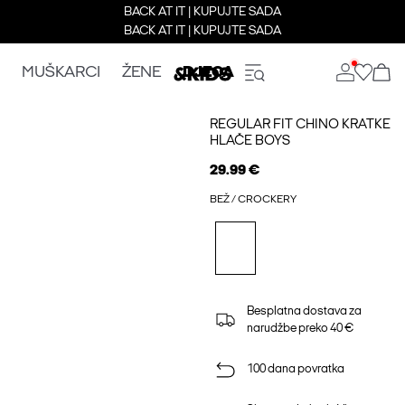
BACK AT IT | KUPUJTE SADA
BACK AT IT | KUPUJTE SADA
MUŠKARCI
ŽENE
DJECA
REGULAR FIT CHINO KRATKE
HLAČE BOYS
29.99 €
BEŽ / CROCKERY
Besplatna dostava za
narudžbe preko 40 €
100 dana povratka