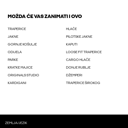
MOŽDA ĆE VAS ZANIMATI I OVO
TRAPERICE
HLAČE
JAKNE
PILOTSKE JAKNE
GORNJE KOŠULJE
KAPUTI
ODIJELA
LOOSE FIT TRAPERICE
PARKE
CARGO HLAČE
KRATKE MAJICE
DONJE RUBLJE
ORIGINALS STUDIO
DŽEMPERI
KARDIGANI
TRAPERICE ŠIROKOG
ZEMLJA/JEZIK