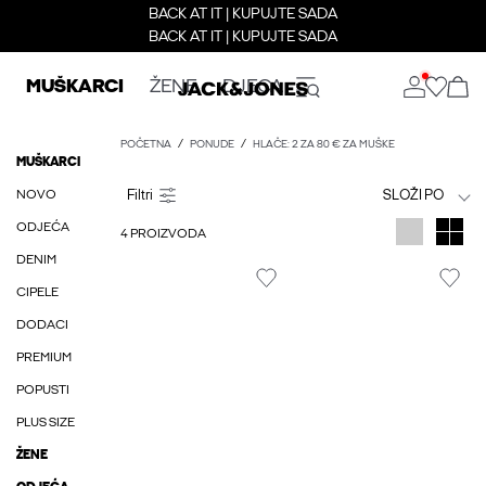
BACK AT IT | KUPUJTE SADA
BACK AT IT | KUPUJTE SADA
MUŠKARCI
ŽENE
DJECA
POČETNA
PONUDE
HLAČE: 2 ZA 80 € ZA MUŠKE
MUŠKARCI
NOVO
SLOŽI PO
ODJEĆA
4 PROIZVODA
DENIM
CIPELE
DODACI
PREMIUM
POPUSTI
PLUS SIZE
ŽENE