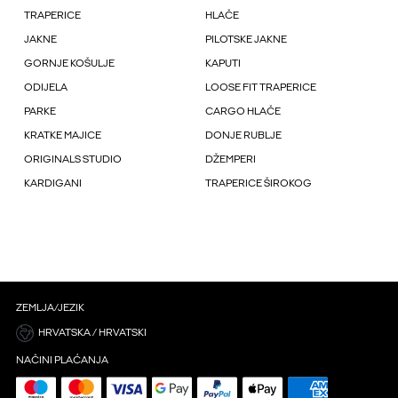
TRAPERICE
HLAČE
JAKNE
PILOTSKE JAKNE
GORNJE KOŠULJE
KAPUTI
ODIJELA
LOOSE FIT TRAPERICE
PARKE
CARGO HLAČE
KRATKE MAJICE
DONJE RUBLJE
ORIGINALS STUDIO
DŽEMPERI
KARDIGANI
TRAPERICE ŠIROKOG
ZEMLJA/JEZIK
HRVATSKA / HRVATSKI
NAČINI PLAĆANJA