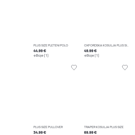
PLUS SIZE PLETENI POLO
OXFORDSKA KOŠULJA PLUS SIZE
44.99 €
49.99 €
Boje (1)
Boje (1)
PLUS SIZE PULLOVER
TRAPER KOŠULJA PLUS SIZE
34.99 €
69.99 €