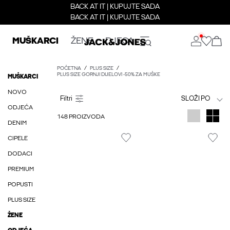
BACK AT IT | KUPUJTE SADA
BACK AT IT | KUPUJTE SADA
MUŠKARCI
ŽENE
DJECA
POČETNA
PLUS SIZE
PLUS SIZE GORNJI DIJELOVI -50% ZA MUŠKE
MUŠKARCI
NOVO
SLOŽI PO
ODJEĆA
148 PROIZVODA
DENIM
CIPELE
DODACI
PREMIUM
POPUSTI
PLUS SIZE
ŽENE