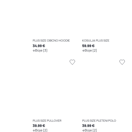
PLUS SIZE OBIČNO HOODIE
KOŠULJA PLUS SIZE
34.99 €
59.99 €
Boje (3)
Boje (2)
PLUS SIZE PULLOVER
PLUS SIZE PLETENI POLO
39.99 €
39.99 €
Boje (2)
Boje (2)