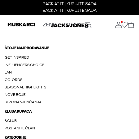
BACK AT IT | KUPUJTE SADA
BACK AT IT | KUPUJTE SADA
MUŠKARCI
ŽENE
DJECA
ŠTO JE NAJPRODAVANIJE
GET INSPIRED
INFLUENCERS CHOICE
LAN
CO-ORDS
SEASONAL HIGHLIGHTS
NOVE BOJE
SEZONA VJENČANJA
KLUBA KUPACA
&CLUB
POSTANITE ČLAN
KATEGORIJE