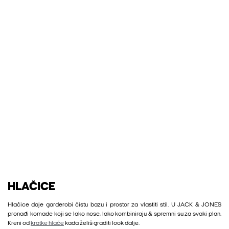
HLAČICE
Hlačice daje garderobi čistu bazu i prostor za vlastiti stil. U JACK & JONES
pronađi komade koji se lako nose, lako kombiniraju & spremni su za svaki plan.
Kreni od
kratke hlače
kada želiš graditi look dalje.