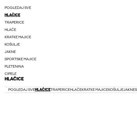
POGLEDAJ SVE
HLAČICE
TRAPERICE
HLAČE
KRATKE MAJICE
KOŠULJE
JAKNE
SPORTSKE MAJICE
PLETENINA
CIPELE
HLAČICE
POGLEDAJ SVE
HLAČICE
TRAPERICE
HLAČE
KRATKE MAJICE
KOŠULJE
JAKNE
S