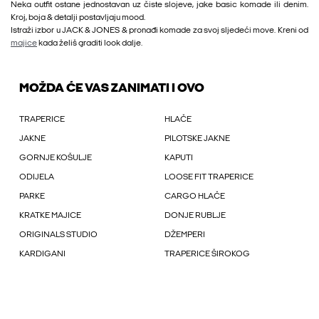
Neka outfit ostane jednostavan uz čiste slojeve, jake basic komade ili denim.
Kroj, boja & detalji postavljaju mood.
Istraži izbor u JACK & JONES & pronađi komade za svoj sljedeći move. Kreni od
majice
kada želiš graditi look dalje.
MOŽDA ĆE VAS ZANIMATI I OVO
TRAPERICE
HLAČE
JAKNE
PILOTSKE JAKNE
GORNJE KOŠULJE
KAPUTI
ODIJELA
LOOSE FIT TRAPERICE
PARKE
CARGO HLAČE
KRATKE MAJICE
DONJE RUBLJE
ORIGINALS STUDIO
DŽEMPERI
KARDIGANI
TRAPERICE ŠIROKOG