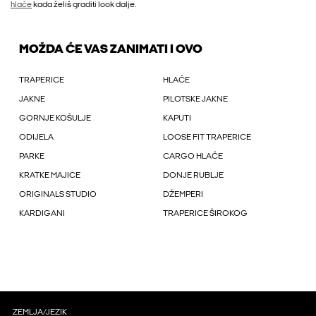
hlače
kada želiš graditi look dalje.
MOŽDA ĆE VAS ZANIMATI I OVO
TRAPERICE
HLAČE
JAKNE
PILOTSKE JAKNE
GORNJE KOŠULJE
KAPUTI
ODIJELA
LOOSE FIT TRAPERICE
PARKE
CARGO HLAČE
KRATKE MAJICE
DONJE RUBLJE
ORIGINALS STUDIO
DŽEMPERI
KARDIGANI
TRAPERICE ŠIROKOG
ZEMLJA/JEZIK