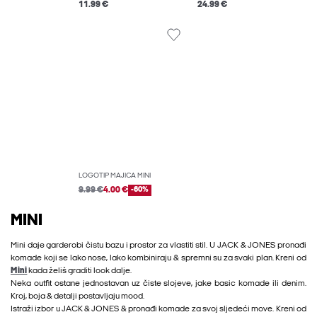
11.99 €
24.99 €
LOGOTIP MAJICA MINI
9.99 €
4.00 €
-60%
MINI
Mini daje garderobi čistu bazu i prostor za vlastiti stil. U JACK & JONES pronađi
komade koji se lako nose, lako kombiniraju & spremni su za svaki plan. Kreni od
Mini
kada želiš graditi look dalje.
Neka outfit ostane jednostavan uz čiste slojeve, jake basic komade ili denim.
Kroj, boja & detalji postavljaju mood.
Istraži izbor u JACK & JONES & pronađi komade za svoj sljedeći move. Kreni od