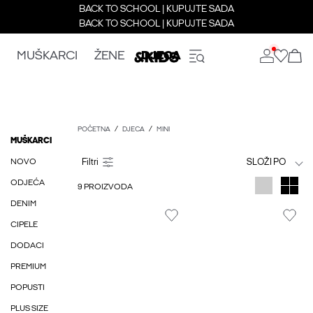
BACK TO SCHOOL | KUPUJTE SADA
BACK TO SCHOOL | KUPUJTE SADA
MUŠKARCI
ŽENE
DJECA
POČETNA
DJECA
MINI
MUŠKARCI
NOVO
SLOŽI PO
ODJEĆA
9 PROIZVODA
DENIM
CIPELE
DODACI
PREMIUM
POPUSTI
PLUS SIZE