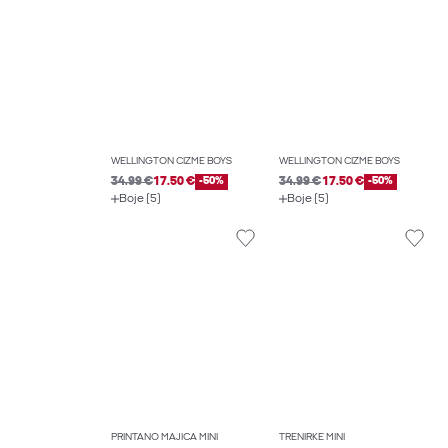
WELLINGTON ČIZME BOYS
WELLINGTON ČIZME BOYS
34.99 €
17.50 €
-50%
34.99 €
17.50 €
-50%
Boje (5)
Boje (5)
PRINTANO MAJICA MINI
TRENIRKE MINI