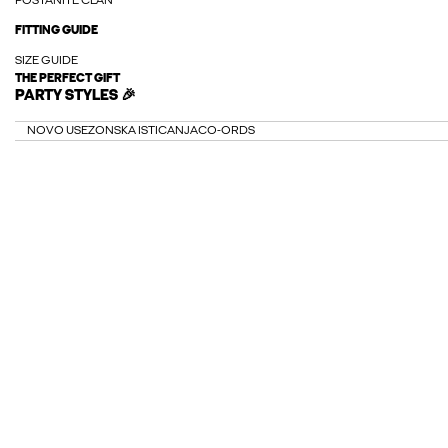
POSTANITE ČLAN
FITTING GUIDE
SIZE GUIDE
THE PERFECT GIFT
PARTY STYLES 🎉
NOVO U
SEZONSKA ISTICANJA
CO-ORDS