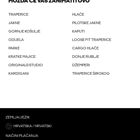
MOŽDA ĆE VAS ZANIMATI I OVO
TRAPERICE
HLAČE
JAKNE
PILOTSKE JAKNE
GORNJE KOŠULJE
KAPUTI
ODIJELA
LOOSE FIT TRAPERICE
PARKE
CARGO HLAČE
KRATKE MAJICE
DONJE RUBLJE
ORIGINALS STUDIO
DŽEMPERI
KARDIGANI
TRAPERICE ŠIROKOG
ZEMLJA/JEZIK
HRVATSKA / HRVATSKI
NAČINI PLAĆANJA