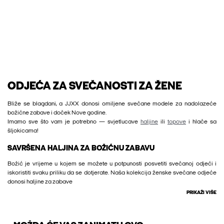
ODJEĆA ZA SVEČANOSTI ZA ŽENE
Bliže se blagdani, a JJXX donosi omiljene svečane modele za nadolazeće
božićne zabave i doček Nove godine.
Imamo sve što vam je potrebno — svjetlucave
haljine
ili
topove
i hlače sa
šljokicama!
SAVRŠENA HALJINA ZA BOŽIĆNU ZABAVU
Božić je vrijeme u kojem se možete u potpunosti posvetiti svečanoj odjeći i
iskoristiti svaku priliku da se dotjerate. Naša kolekcija ženske svečane odjeće
donosi haljine za zabave
PRIKAŽI VIŠE