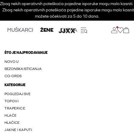
Zbog nekih operativnih poteškoća pojedine isporuke mogu malo kasniti
Zbog nekih operativnih poteškoća pojedine isporuke mogu malo kasnit
možete očekivati za 5 do 10 dana.
MUŠKARCI
ŽENE
DJECA
ŠTO JE NAJPRODAVANIJE
NOVO U
SEZONSKA ISTICANJA
CO-ORDS
KATEGORIJE
POGLEDAJ SVE
TOPOVI
TRAPERICE
HLAČE
HLAČICE
JAKNE I KAPUTI