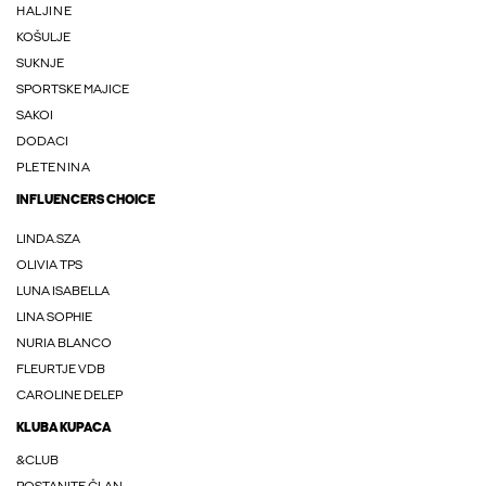
HALJINE
KOŠULJE
SUKNJE
SPORTSKE MAJICE
SAKOI
DODACI
PLETENINA
INFLUENCERS CHOICE
LINDA.SZA
OLIVIA TPS
LUNA ISABELLA
LINA SOPHIE
NURIA BLANCO
FLEURTJE VDB
CAROLINE DELEP
KLUBA KUPACA
&CLUB