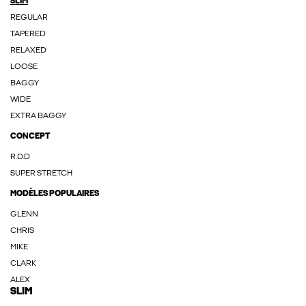
SLIM
REGULAR
TAPERED
RELAXED
LOOSE
BAGGY
WIDE
EXTRA BAGGY
CONCEPT
R.D.D
SUPER STRETCH
MODÈLES POPULAIRES
GLENN
CHRIS
MIKE
CLARK
ALEX
SLIM