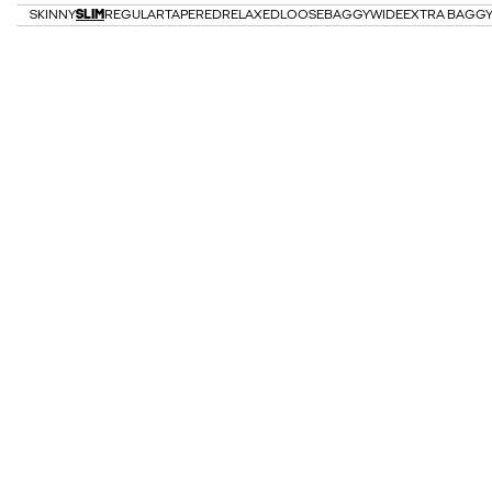
SKINNY
SLIM
REGULAR
TAPERED
RELAXED
LOOSE
BAGGY
WIDE
EXTRA BAGG