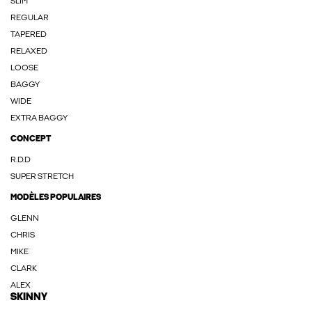
SLIM
REGULAR
TAPERED
RELAXED
LOOSE
BAGGY
WIDE
EXTRA BAGGY
CONCEPT
R.D.D
SUPER STRETCH
MODÈLES POPULAIRES
GLENN
CHRIS
MIKE
CLARK
ALEX
SKINNY