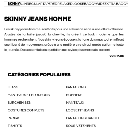
SKINNY
SLIM
REGULAR
TAPERED
RELAXED
LOOSE
BAGGY
WIDE
EXTRA BAGGY
SKINNY JEANS HOMME
Les skinny jeans homme sont faits pour une silhouette nette & une allure affirmée.
Ajustés de la taille jusqu’à la cheville, ils créent ce look moderne que les
hommes recherchent. Nos skinny jeans épousent la ligne du corps tout en offrant
une liberté de mouvement grâce à une matière stretch qui garde sa forme toute
la journée. Des essentiels du quotidien aux styles plus marqués, ce sont
VOIR PLUS
CATÉGORIES POPULAIRES
JEANS
PANTALONS
MANTEAUX ET BLOUSONS
BOMBERS
SURCHEMISES
MANTEAUX
COSTUMES COMPLETS
LOOSE FIT JEANS
PARKAS
PANTALONS CARGO
T-SHIRTS
SOUS-VÊTEMENTS