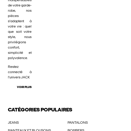
indispensables
de votre garde-
robe, nos
pièces
s'adaptent à
votre vie : quel
que soit votre
style, nous
privilégions
confort,
simplicité et
polyvalence.
Restez
connecté à
l'univers JACK
VOIR PLUS
CATÉGORIES POPULAIRES
JEANS
PANTALONS
MANTEAUX ET BLOUSONS
BOMBERS