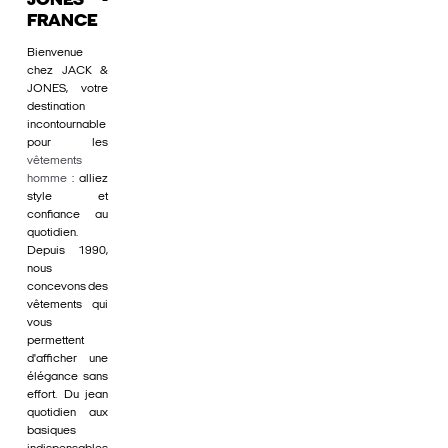
JONES -
FRANCE
Bienvenue
chez JACK &
JONES, votre
destination
incontournable
pour les
vêtements
homme
: alliez
style et
confiance au
quotidien.
Depuis 1990,
nous
concevons des
vêtements qui
vous
permettent
d'afficher une
élégance sans
effort. Du jean
quotidien aux
basiques