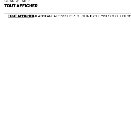
GRANDE TAILLE
TOUT AFFICHER
TOUT AFFICHER
JEANS
PANTALONS
SHORTS
T-SHIRTS
CHEMISES
COSTUMES