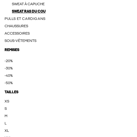
SWEAT À CAPUCHE
SWEAT RAS DU COU
PULLS ET CARDIGANS
CHAUSSURES
ACCESSOIRES
SOUS-VÊTEMENTS
REMISES
-20%
-30%
-40%
-50%
TAILLES
XS
S
M
L
XL