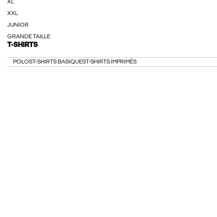
XL
XXL
JUNIOR
GRANDE TAILLE
T-SHIRTS
POLOS
T-SHIRTS BASIQUES
T-SHIRTS IMPRIMÉS