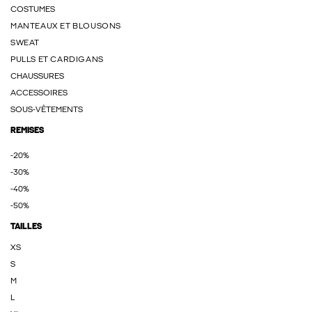
COSTUMES
MANTEAUX ET BLOUSONS
SWEAT
PULLS ET CARDIGANS
CHAUSSURES
ACCESSOIRES
SOUS-VÊTEMENTS
REMISES
-20%
-30%
-40%
-50%
TAILLES
XS
S
M
L