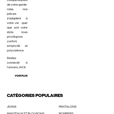
indispensables
de votre garde-
robe, nos
pièces
s'adaptent à
votre vie : quel
que soit votre
style, nous
privilégions
confort,
simplicité et
polyvalence.
Restez
connecté à
l'univers JACK
VOIR PLUS
CATÉGORIES POPULAIRES
JEANS
PANTALONS
MANTEAUX ET BLOUSONS
BOMBERS