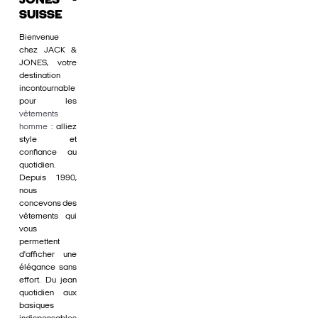
JONES -
SUISSE
Bienvenue
chez JACK &
JONES, votre
destination
incontournable
pour les
vêtements
homme
: alliez
style et
confiance au
quotidien.
Depuis 1990,
nous
concevons des
vêtements qui
vous
permettent
d'afficher une
élégance sans
effort. Du jean
quotidien aux
basiques