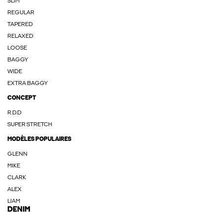
SLIM
REGULAR
TAPERED
RELAXED
LOOSE
BAGGY
WIDE
EXTRA BAGGY
CONCEPT
R.D.D
SUPER STRETCH
MODÈLES POPULAIRES
GLENN
MIKE
CLARK
ALEX
LIAM
DENIM