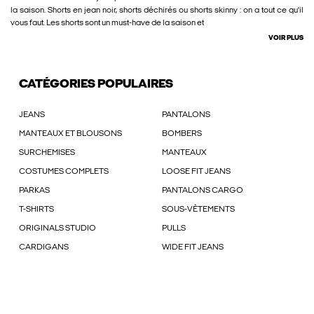
la saison. Shorts en jean noir, shorts déchirés ou shorts skinny : on a tout ce qu'il
vous faut. Les shorts sont un must-have de la saison et
VOIR PLUS
CATÉGORIES POPULAIRES
JEANS
PANTALONS
MANTEAUX ET BLOUSONS
BOMBERS
SURCHEMISES
MANTEAUX
COSTUMES COMPLETS
LOOSE FIT JEANS
PARKAS
PANTALONS CARGO
T-SHIRTS
SOUS-VÊTEMENTS
ORIGINALS STUDIO
PULLS
CARDIGANS
WIDE FIT JEANS