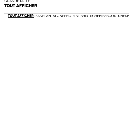
GRANDE TAILLE
TOUT AFFICHER
TOUT AFFICHER
JEANS
PANTALONS
SHORTS
T-SHIRTS
CHEMISES
COSTUMES