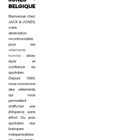
JONES -
BELGIQUE
Bienvenue chez
JACK & JONES,
votre
destination
incontournable
pour les
vêtements
homme
: alliez
style et
confiance au
quotidien.
Depuis 1990,
nous concevons
des vêtements
qui vous
permettent
d'afficher une
élégance sans
effort. Du jean
quotidien aux
basiques
indispensables