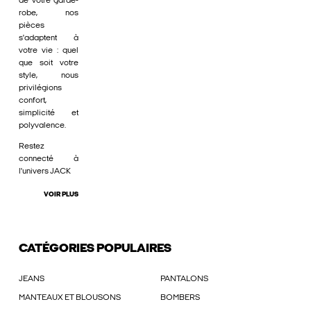
de votre garde-
robe, nos
pièces
s'adaptent à
votre vie : quel
que soit votre
style, nous
privilégions
confort,
simplicité et
polyvalence.
Restez
connecté à
l'univers JACK
VOIR PLUS
CATÉGORIES POPULAIRES
JEANS
PANTALONS
MANTEAUX ET BLOUSONS
BOMBERS