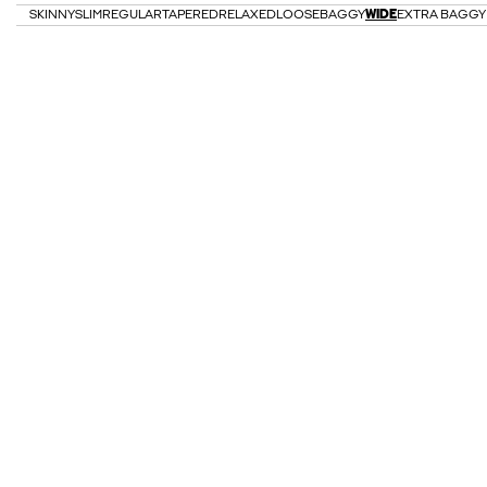
SKINNY
SLIM
REGULAR
TAPERED
RELAXED
LOOSE
BAGGY
WIDE
EXTRA BAGGY