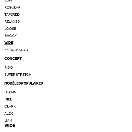
SLIM
REGULAR
TAPERED
RELAXED
LOOSE
BAGGY
WIDE
EXTRA BAGGY
CONCEPT
R.D.D
SUPER STRETCH
MODÈLES POPULAIRES
GLENN
MIKE
CLARK
ALEX
LIAM
WIDE