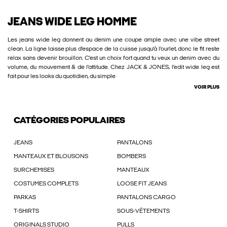
JEANS WIDE LEG HOMME
Les jeans wide leg donnent au denim une coupe ample avec une vibe street
clean. La ligne laisse plus d’espace de la cuisse jusqu’à l’ourlet, donc le fit reste
relax sans devenir brouillon. C’est un choix fort quand tu veux un denim avec du
volume, du mouvement & de l’attitude. Chez JACK & JONES, l’edit wide leg est
fait pour les looks du quotidien, du simple
VOIR PLUS
CATÉGORIES POPULAIRES
JEANS
PANTALONS
MANTEAUX ET BLOUSONS
BOMBERS
SURCHEMISES
MANTEAUX
COSTUMES COMPLETS
LOOSE FIT JEANS
PARKAS
PANTALONS CARGO
T-SHIRTS
SOUS-VÊTEMENTS
ORIGINALS STUDIO
PULLS