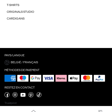
T-SHIRTS
ORIGINALS STUDIO
CARDIGANS
PAYS/LANGUE
BELGIË / FRANÇAIS
MÉTHODES DE PAIEMENT
RESTEZ EN CONTACT
Trustpilot