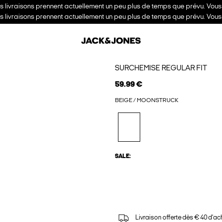
es livraisons prennent actuellement un peu plus de temps que prévu. Vou
es livraisons prennent actuellement un peu plus de temps que prévu. Vou
SURCHEMISE REGULAR FIT
59.99 €
BEIGE / MOONSTRUCK
SALE:
Livraison offerte dès € 40 d'ac