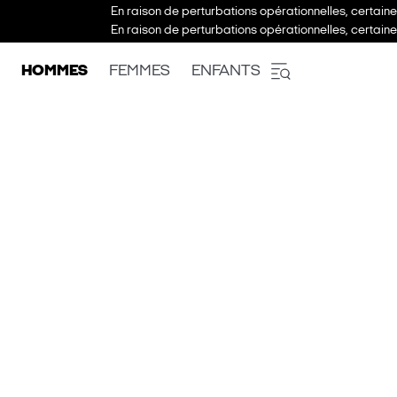
En raison de perturbations opérationnelles, certain
En raison de perturbations opérationnelles, certain
HOMMES
FEMMES
ENFANTS