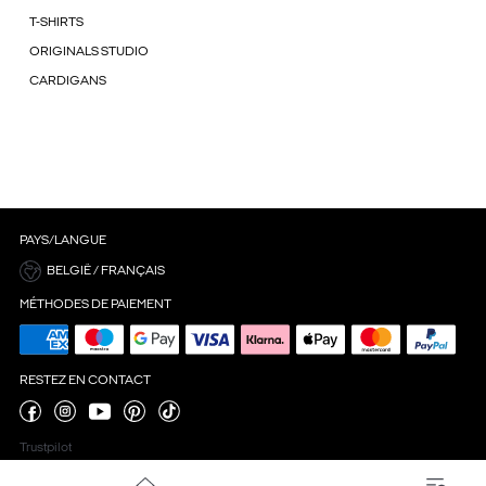
T-SHIRTS
ORIGINALS STUDIO
CARDIGANS
PAYS/LANGUE
BELGIË / FRANÇAIS
MÉTHODES DE PAIEMENT
RESTEZ EN CONTACT
Trustpilot