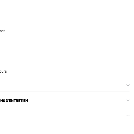
hat
ours
ONS D'ENTRETIEN