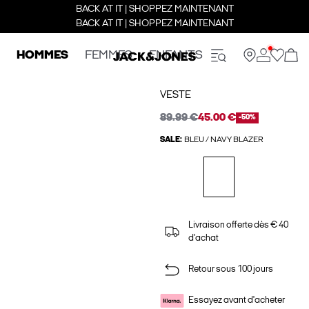
BACK AT IT | SHOPPEZ MAINTENANT
BACK AT IT | SHOPPEZ MAINTENANT
HOMMES
FEMMES
ENFANTS
VESTE
89.99 €
45.00 €
-50%
SALE:
BLEU / NAVY BLAZER
Livraison offerte dès € 40
d'achat
Retour sous 100 jours
Essayez avant d'acheter