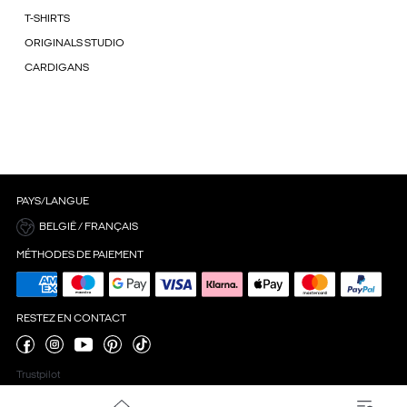
T-SHIRTS
ORIGINALS STUDIO
CARDIGANS
PAYS/LANGUE
BELGIË / FRANÇAIS
MÉTHODES DE PAIEMENT
RESTEZ EN CONTACT
Trustpilot