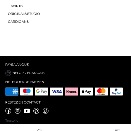
T-SHIRTS
ORIGINALS STUDIO
CARDIGANS
PAYS/LANGUE
BELGIË / FRANÇAIS
MÉTHODES DE PAIEMENT
RESTEZ EN CONTACT
Trustpilot