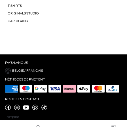
T-SHIRTS
ORIGINALS STUDIO
CARDIGANS
PAYS/LANGUE
BELGIË / FRANÇAIS
MÉTHODES DE PAIEMENT
RESTEZ EN CONTACT
Trustpilot