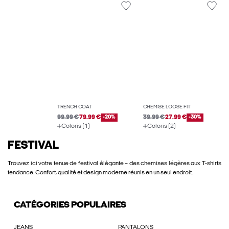
TRENCH COAT
CHEMISE LOOSE FIT
99.99 €
79.99 €
-20%
39.99 €
27.99 €
-30%
Coloris (1)
Coloris (2)
FESTIVAL
Trouvez ici votre tenue de festival élégante – des chemises légères aux T-shirts
tendance. Confort, qualité et design moderne réunis en un seul endroit.
CATÉGORIES POPULAIRES
JEANS
PANTALONS