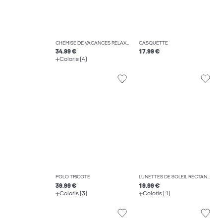
CHEMISE DE VACANCES RELAXED FIT
CASQUETTE
34.99 €
17.99 €
Coloris (4)
POLO TRICOTÉ
LUNETTES DE SOLEIL RECTANGULAIRES
39.99 €
19.99 €
Coloris (3)
Coloris (1)