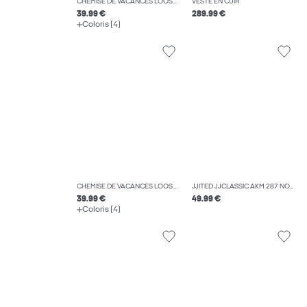
CHEMISE DE VACANCES LOOSE FIT
VESTE EN CUIR
39.99 €
289.99 €
Coloris (4)
CHEMISE DE VACANCES LOOSE FIT
JJITED JJCLASSIC AKM 287 NOOS JEAN COUPE DROITE
39.99 €
49.99 €
Coloris (4)