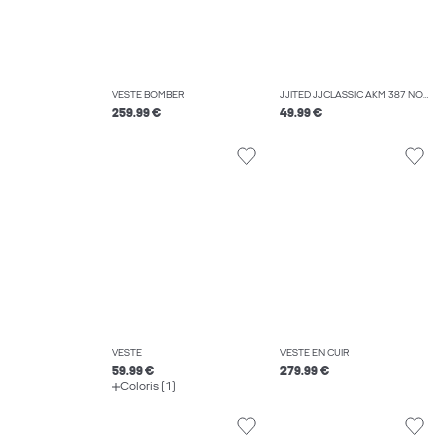
VESTE BOMBER
JJITED JJCLASSIC AKM 387 NOOS JEAN COUPE DROITE
259.99 €
49.99 €
VESTE
VESTE EN CUIR
59.99 €
279.99 €
Coloris (1)