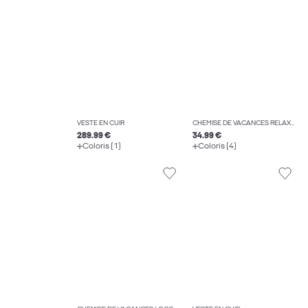
VESTE EN CUIR
CHEMISE DE VACANCES RELAXED FIT
289.99 €
34.99 €
Coloris (1)
Coloris (4)