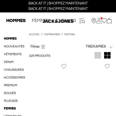
BACK AT IT | SHOPPEZ MAINTENANT
BACK AT IT | SHOPPEZ MAINTENANT
HOMMES
FEMMES
ENFANTS
ACCUEIL
CAMPAGNES
FESTIVAL
HOMMES
NOUVEAUTÉS
TRIER APRÈS
VÊTEMENTS
225 PRODUITS
DENIM
CHAUSSURES
ACCESSOIRES
PREMIUM
SOLDES
PLUS SIZE
FEMMES