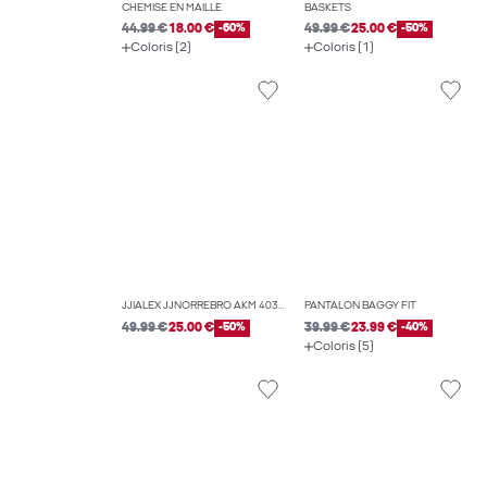
CHEMISE EN MAILLE
BASKETS
44.99 €
18.00 €
-60%
49.99 €
25.00 €
-50%
Coloris (2)
Coloris (1)
JJIALEX JJNORREBRO AKM 403 JEAN BAGGY FIT
PANTALON BAGGY FIT
49.99 €
25.00 €
-50%
39.99 €
23.99 €
-40%
Coloris (5)