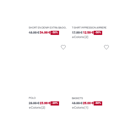
SHORT EN DENIM EXTRA BAGGY FIT
T-SHIRT IMPRESSION ARRIÈRE
49.99 €
34.99 €
-30%
17.99 €
12.59 €
-30%
Coloris (2)
POLO
BASKETS
29.99 €
23.99 €
-20%
49.99 €
25.00 €
-50%
Coloris (2)
Coloris (1)