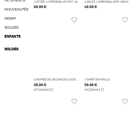
VÊTEMENTS
JJITOBY JJORIGINAL AM 501 JEAN COUPE ÉVASÉE
JJIALEX JJORIGINAL AKM 498 NOOS JEAN BAGGY FIT
69.99 €
49.99 €
NOUVEAUTÉS
DENIM
SOLDES
ENFANTS
SOLDES
CHEMISE DE VACANCES LOOSE FIT
T-SHIRT EN MAILLE
39.99 €
39.99 €
Coloris (4)
Coloris (1)