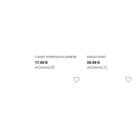
T-SHIRT IMPRESSION ARRIÈRE
SWEAT-SHIRT
17.99 €
39.99 €
Coloris (3)
Coloris (1)