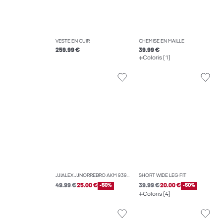
VESTE EN CUIR
CHEMISE EN MAILLE
259.99 €
39.99 €
Coloris (1)
JJIALEX JJNORREBRO AKM 939 JEAN BAGGY FIT
SHORT WIDE LEG FIT
49.99 €
25.00 €
-50%
39.99 €
20.00 €
-50%
Coloris (4)