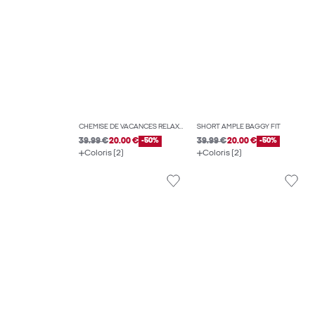
CHEMISE DE VACANCES RELAXED FIT
SHORT AMPLE BAGGY FIT
39.99 €
20.00 €
-50%
39.99 €
20.00 €
-50%
Coloris (2)
Coloris (2)