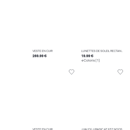
VESTE EN CUIR
LUNETTES DE SOLEIL RECTANGULAIRES
269.99 €
19.99 €
Coloris (1)
VESTE EN CUIR
JJIALEX JJBASIC AT 637 NOOS JEAN BAGGY FIT