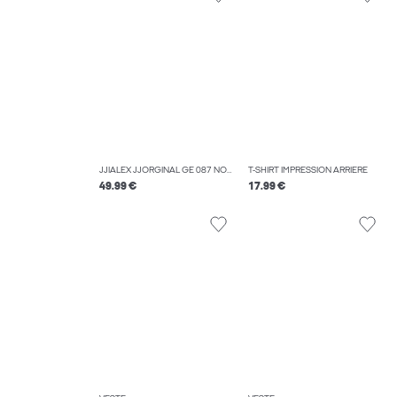
JJIALEX JJORGINAL GE 087 NOOS JEAN BAGGY FIT
T-SHIRT IMPRESSION ARRIÈRE
49.99 €
17.99 €