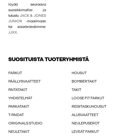
löydä seuraava
suosikkimallisi ja
tutustu
JACK & JONES
JUNIOR
-maailmaan
tai sisarbrändiimme:
JJXX
.
SUOSITUISTA TUOTERYHMISTÄ
FARKUT
HOUSUT
PÄÄLLYSVAATTEET
BOMBERTAKIT
PAITATAKIT
TAKIT
YHDISTELMÄT
LOOSE FIT FARKUT
PARKATAKIT
REISITASKUHOUSUT
T-PAIDAT
ALUSVAATTEET
ORIGINALS STUDIO
NEULEPUSEROT
NEULETAKIT
LEVEÄT FARKUT