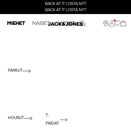
BACK AT IT | OSTA NYT
BACK AT IT | OSTA NYT
MIEHET
NAISET
LAPSET
FARKUT
T-
HOUSUT
PAIDAT