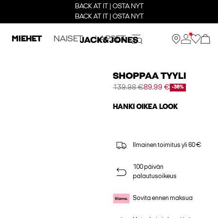
BACK AT IT | OSTA NYT
BACK AT IT | OSTA NYT
MIEHET
NAISET
LAPSET
SHOPPAA TYYLI
139.98 €
89.99 €
-36%
HANKI OIKEA LOOK
Ilmainen toimitus yli 60 €
100 päivän
palautusoikeus
Sovita ennen maksua