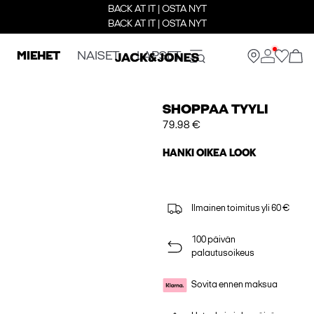
BACK AT IT | OSTA NYT
BACK AT IT | OSTA NYT
MIEHET
NAISET
LAPSET
SHOPPAA TYYLI
79.98 €
HANKI OIKEA LOOK
Ilmainen toimitus yli 60 €
100 päivän
palautusoikeus
Sovita ennen maksua