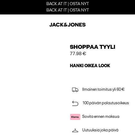
BACK AT IT | OSTA NYT
BACK AT IT | OSTA NYT
SHOPPAA TYYLI
77.98 €
HANKI OIKEA LOOK
Ilmainen toimitus yli 60 €
100 päivän palautusoikeus
Sovita ennen maksua
Uutuuksia joka päivä