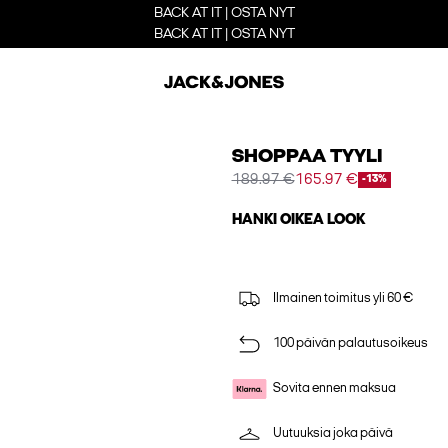
BACK AT IT | OSTA NYT
BACK AT IT | OSTA NYT
SHOPPAA TYYLI
189.97 €
165.97 €
-13%
HANKI OIKEA LOOK
Ilmainen toimitus yli 60 €
100 päivän palautusoikeus
Sovita ennen maksua
Uutuuksia joka päivä