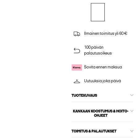
Ilmainen toimitus yli 60 €
100 päivän
palautusoikeus
Sovita ennen maksua
Uutuuksia joka päivä
TUOTEKUVAUS
KANKAAN KOOSTUMUS & HOITO-
OHJEET
TOIMITUS & PALAUTUKSET