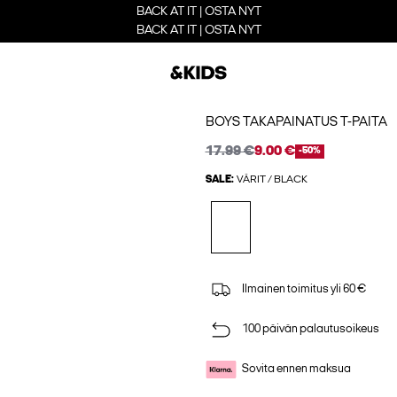
BACK AT IT | OSTA NYT
BACK AT IT | OSTA NYT
BOYS TAKAPAINATUS T-PAITA
17.99 €
9.00 €
-50%
SALE:
VÄRIT / BLACK
Ilmainen toimitus yli 60 €
100 päivän palautusoikeus
Sovita ennen maksua