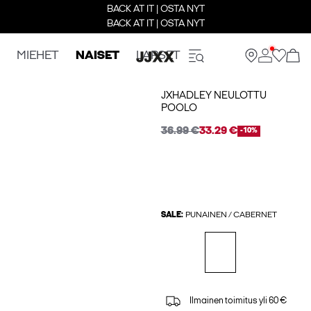
BACK AT IT | OSTA NYT
BACK AT IT | OSTA NYT
MIEHET
NAISET
LAPSET
JXHADLEY NEULOTTU
POOLO
36.99 €
33.29 €
-10%
SALE:
PUNAINEN / CABERNET
Ilmainen toimitus yli 60 €