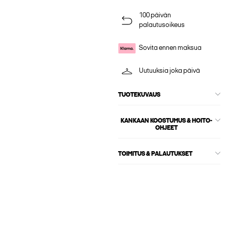
100 päivän
palautusoikeus
Sovita ennen maksua
Uutuuksia joka päivä
TUOTEKUVAUS
KANKAAN KOOSTUMUS & HOITO-
OHJEET
TOIMITUS & PALAUTUKSET