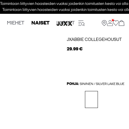
Toimintaan liittyvien haasteiden vuoksi joidenkin toimitusten kesto voi ol
Toimintaan liittyvien haasteiden vuoksi joidenkin toimitusten kesto voi 
MIEHET
NAISET
LAPSET
JXABBIE COLLEGEHOUSUT
29.99 €
POHJA:
SININEN / SILVER LAKE BLUE