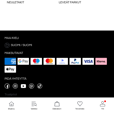
NEULETAKIT
LEVEÄT FARKUT
MAA/KIELI
SUOMI / SUOMI
MAKSUTAVAT
PIDÄ YHTEYTTÄ
Trustpilot
Etusivu
Valikko
Ostoskori
Toivelista
Tili
Evästeasetukset