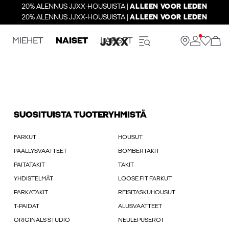
20% ALENNUS JJXX-HOUSUISTA |
ALLEEN VOOR LEDEN
20% ALENNUS JJXX-HOUSUISTA |
ALLEEN VOOR LEDEN
MIEHET
NAISET
LAPSET
SUOSITUISTA TUOTERYHMISTÄ
FARKUT
HOUSUT
PÄÄLLYSVAATTEET
BOMBERTAKIT
PAITATAKIT
TAKIT
YHDISTELMÄT
LOOSE FIT FARKUT
PARKATAKIT
REISITASKUHOUSUT
T-PAIDAT
ALUSVAATTEET
ORIGINALS STUDIO
NEULEPUSEROT