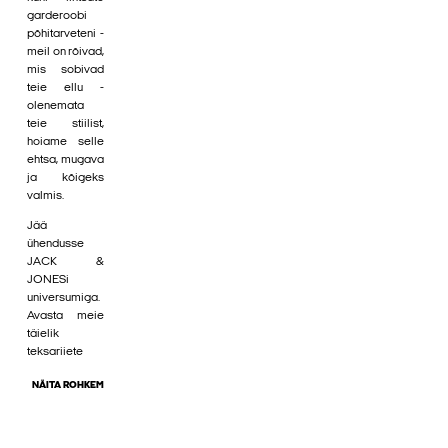
garderoobi
põhitarveteni -
meil on rõivad,
mis sobivad
teie ellu -
olenemata
teie stiilist,
hoiame selle
ehtsa, mugava
ja kõigeks
valmis.
Jää
ühendusse
JACK &
JONESi
universumiga.
Avasta meie
täielik
teksariiete
NÄITA ROHKEM