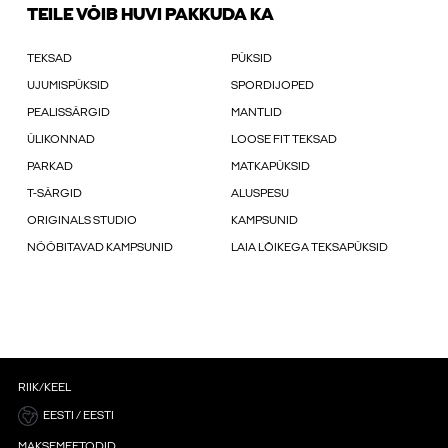
TEILE VÕIB HUVI PAKKUDA KA
TEKSAD
PÜKSID
UJUMISPÜKSID
SPORDIJOPED
PEALISSÄRGID
MANTLID
ÜLIKONNAD
LOOSE FIT TEKSAD
PARKAD
MATKAPÜKSID
T-SÄRGID
ALUSPESU
ORIGINALS STUDIO
KAMPSUNID
NÖÖBITAVAD KAMPSUNID
LAIA LÕIKEGA TEKSAPÜKSID
RIIK/KEEL
EESTI / EESTI
MAKSEMEETODID