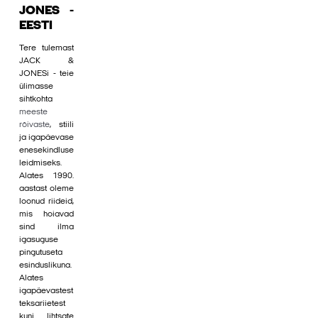
JONES -
EESTI
Tere tulemast
JACK &
JONESi - teie
ülimasse
sihtkohta
meeste
rõivaste
, stiili
ja igapäevase
enesekindluse
leidmiseks.
Alates 1990.
aastast oleme
loonud riideid,
mis hoiavad
sind ilma
igasuguse
pingutuseta
esinduslikuna.
Alates
igapäevastest
teksariietest
kuni lihtsate