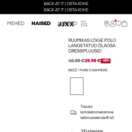
BACK AT IT | OSTA KOHE
BACK AT IT | OSTA KOHE
MEHED
NAISED
LAPSED
RUUMIKAS LÕIGE POLO
LANGETATUD ÕLAOSA
DRESSIPLUUSID
49.99 €
29.99 €
-40%
BEEŽ / PURE CASHMERE
Tasuta
kohaletoimetamine
tellimustele üle € 40
100-päevane