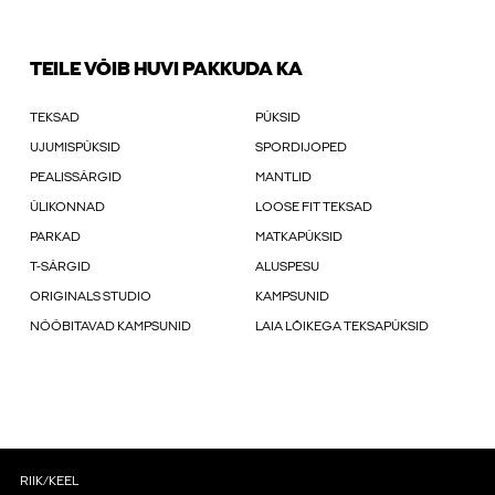
TEILE VÕIB HUVI PAKKUDA KA
TEKSAD
PÜKSID
UJUMISPÜKSID
SPORDIJOPED
PEALISSÄRGID
MANTLID
ÜLIKONNAD
LOOSE FIT TEKSAD
PARKAD
MATKAPÜKSID
T-SÄRGID
ALUSPESU
ORIGINALS STUDIO
KAMPSUNID
NÖÖBITAVAD KAMPSUNID
LAIA LÕIKEGA TEKSAPÜKSID
RIIK/KEEL