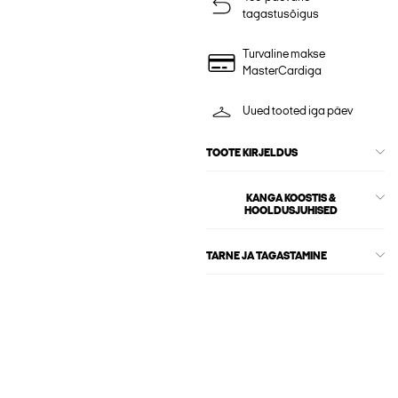
tagastusõigus
Turvaline makse
MasterCardiga
Uued tooted iga päev
TOOTE KIRJELDUS
KANGA KOOSTIS &
HOOLDUSJUHISED
TARNE JA TAGASTAMINE