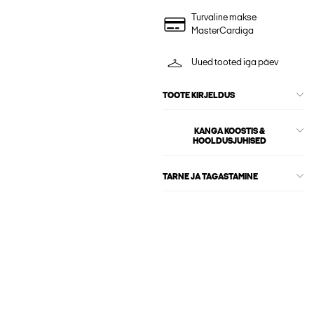
Turvaline makse
MasterCardiga
Uued tooted iga päev
TOOTE KIRJELDUS
KANGA KOOSTIS &
HOOLDUSJUHISED
TARNE JA TAGASTAMINE