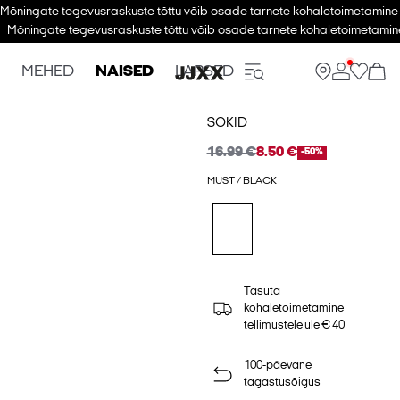
Mõningate tegevusraskuste tõttu võib osade tarnete kohaletoimetamine v
Mõningate tegevusraskuste tõttu võib osade tarnete kohaletoimetamine
MEHED
NAISED
LAPSED
SOKID
16.99 €
8.50 €
-50%
MUST / BLACK
Tasuta
kohaletoimetamine
tellimustele üle € 40
100-päevane
tagastusõigus