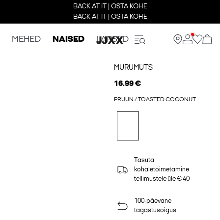
BACK AT IT | OSTA KOHE
BACK AT IT | OSTA KOHE
MEHED
NAISED
LAPSED
MURUMÜTS
16.99 €
PRUUN / TOASTED COCONUT
Tasuta
kohaletoimetamine
tellimustele üle € 40
100-päevane
tagastusõigus