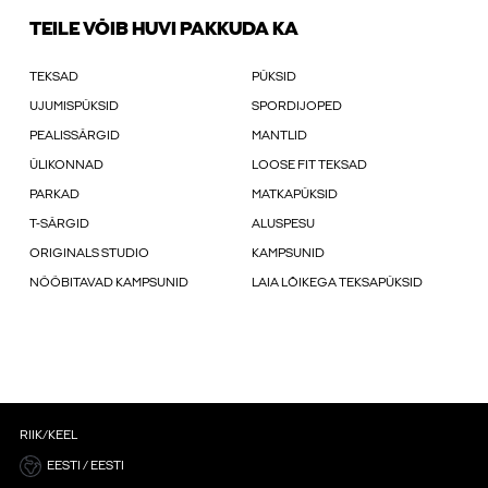
TEILE VÕIB HUVI PAKKUDA KA
TEKSAD
PÜKSID
UJUMISPÜKSID
SPORDIJOPED
PEALISSÄRGID
MANTLID
ÜLIKONNAD
LOOSE FIT TEKSAD
PARKAD
MATKAPÜKSID
T-SÄRGID
ALUSPESU
ORIGINALS STUDIO
KAMPSUNID
NÖÖBITAVAD KAMPSUNID
LAIA LÕIKEGA TEKSAPÜKSID
RIIK/KEEL
EESTI / EESTI