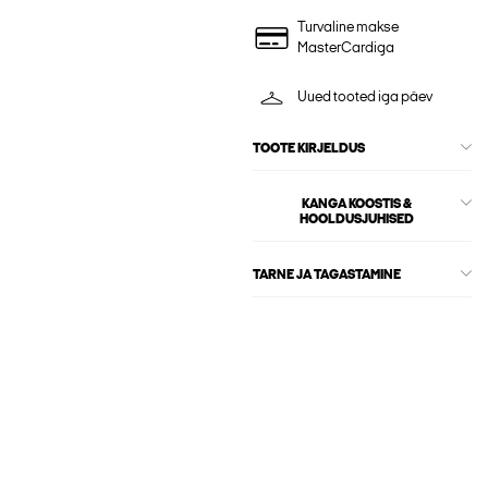
Turvaline makse
MasterCardiga
Uued tooted iga päev
TOOTE KIRJELDUS
KANGA KOOSTIS &
HOOLDUSJUHISED
TARNE JA TAGASTAMINE